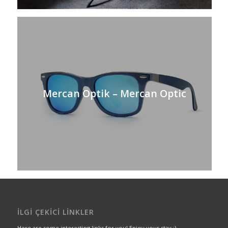
Mercan Optik – Mercan Optic
İLGI ÇEKICI LINKLER
Here are some interesting links for you! Enjoy your stay :)