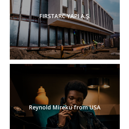
FIRSTARC YAPI A.Ş.
Reynold Mireku from USA