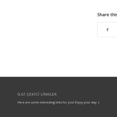
Share thi
İLGI ÇEKICI LINKLER
Here are some interesting links for you! Enjoy your stay :)