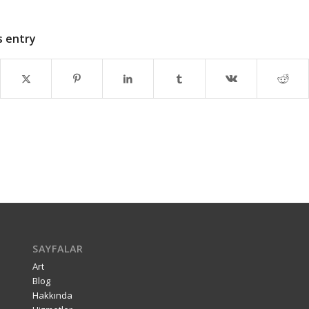
s entry
SAYFALAR
Art
Blog
Hakkında