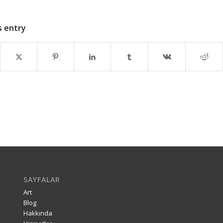
s entry
SAYFALAR
Art
Blog
Hakkında