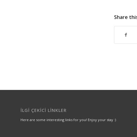
Share thi
İLGI ÇEKICI LINKLER
Here are some interesting links for you! Enjoy your stay :)