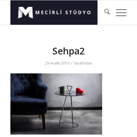
Sehpa2
/
29 Aralık 2019
tarafından