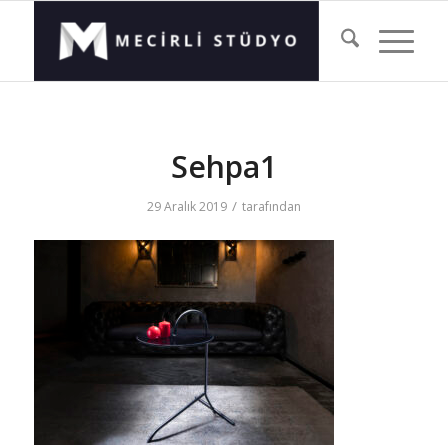
Sehpa1
/
29 Aralık 2019
tarafından