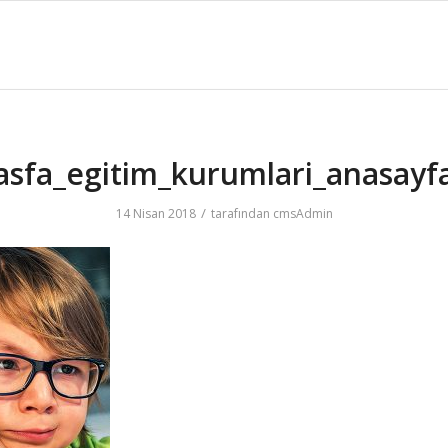
asfa_egitim_kurumlari_anasayf
/
14 Nisan 2018
tarafından
cmsAdmin