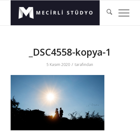
_DSC4558-kopya-1
/
5 Kasım 2020
tarafından