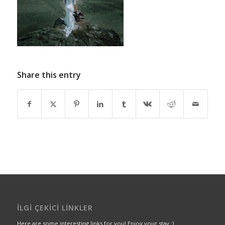
Share this entry
İLGI ÇEKICI LINKLER
Here are some interesting links for you! Enjoy your stay :)