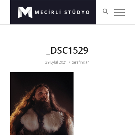
_DSC1529
/
29 Eylül 2021
tarafından