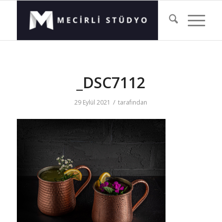
_DSC7112
/
29 Eylül 2021
tarafından