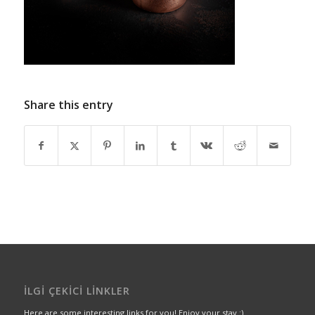
Share this entry
İLGI ÇEKICI LINKLER
Here are some interesting links for you! Enjoy your stay :)