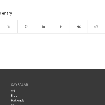
s entry
SAYFALAR
Art
Blog
Hakkında