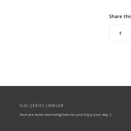
Share thi
İLGI ÇEKICI LINKLER
Here are some interesting links for you! Enjoy your stay :)