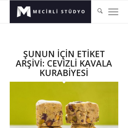
ŞUNUN IÇIN ETIKET
ARŞIVI:
CEVIZLI KAVALA
KURABIYESI