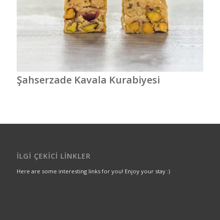
Şahserzade Kavala Kurabiyesi
İLGI ÇEKICI LINKLER
Here are some interesting links for you! Enjoy your stay :)