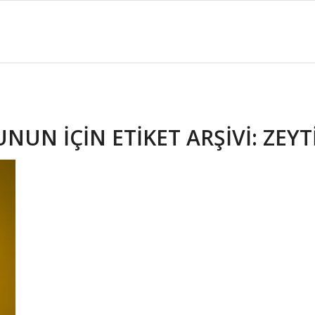
UNUN IÇIN ETIKET ARŞIVI:
ZEYT