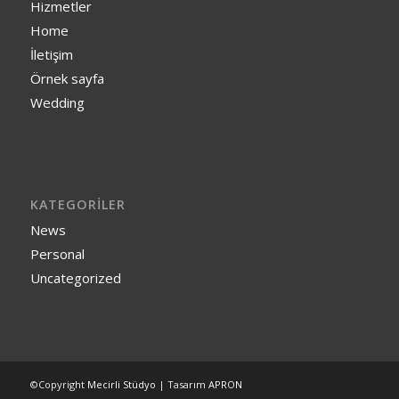
Hizmetler
Home
İletişim
Örnek sayfa
Wedding
KATEGORILER
News
Personal
Uncategorized
©Copyright
Mecirli Stüdyo
| Tasarım
APRON