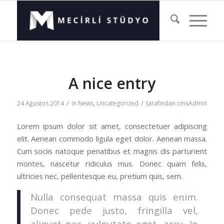
A nice entry
/
/
24 Ağustos 2014
in
News
,
Uncategorized
tarafından
cmsAdmin
Lorem ipsum dolor sit amet, consectetuer adipiscing
elit. Aenean commodo ligula eget dolor. Aenean massa.
Cum sociis natoque penatibus et magnis dis parturient
montes, nascetur ridiculus mus. Donec quam felis,
ultricies nec, pellentesque eu, pretium quis, sem.
Nulla consequat massa quis enim.
Donec pede justo, fringilla vel,
aliquet nec, vulputate eget, arcu. In