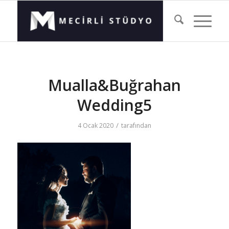
Mualla&Buğrahan
Wedding5
/
4 Ocak 2020
tarafından