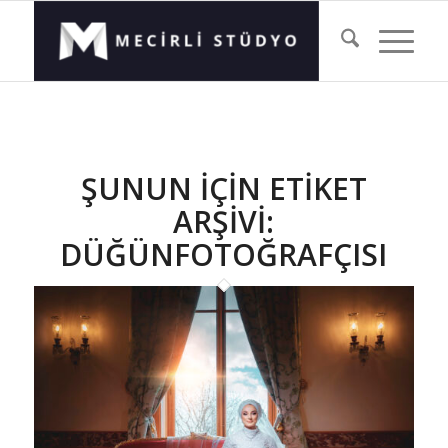
ŞUNUN IÇIN ETIKET
ARŞIVI:
DÜĞÜNFOTOĞRAFÇISI